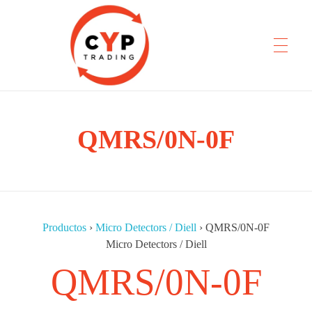
CYP Trading
QMRS/0N-0F
Professionelle Ersatzteilbeschaffung
Productos
›
Micro Detectors / Diell
›
QMRS/0N-0F
Micro Detectors / Diell
QMRS/0N-0F