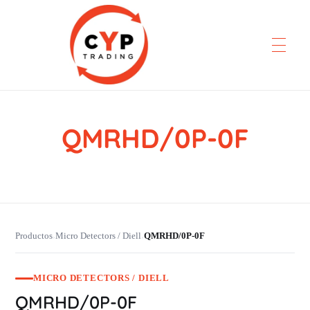
QMRHD/0P-0F
CYP Trading
Professionelle Ersatzteilbeschaffung
Productos
Micro Detectors / Diell
QMRHD/0P-0F
›
›
MICRO DETECTORS / DIELL
QMRHD/0P-0F