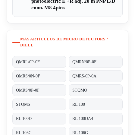
photoelectric E +R adj. 20 m PNP L/D
conn. M8 4pins
MÁS ARTÍCULOS DE MICRO DETECTORS /
DIELL
QMRL/0P-0F
QMRN/0P-0F
QMRS/0N-0F
QMRS/0P-0A
QMRS/0P-0F
STQMO
STQMS
RL 100
RL 100D
RL 100DA4
RL 105G
RL 106G