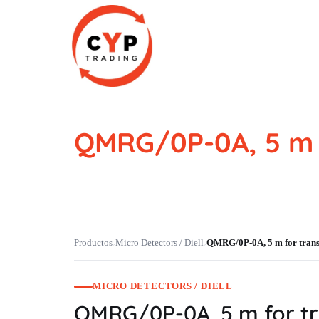
QMRG/0P-0A, 5 m 
CYP Trading
Professionelle Ersatzteilbeschaffung
Productos
Micro Detectors / Diell
QMRG/0P-0A, 5 m for trans
›
›
MICRO DETECTORS / DIELL
QMRG/0P-0A, 5 m for tr