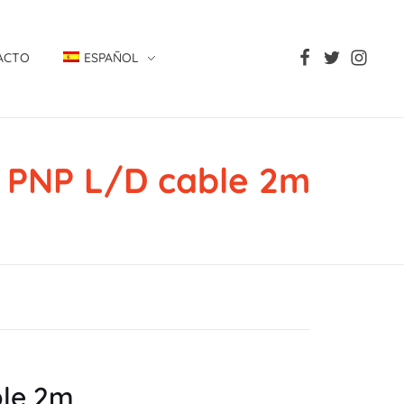
ACTO
ESPAÑOL
 PNP L/D cable 2m
ble 2m