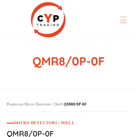
QMR8/0P-0F
CYP Trading
Professionelle Ersatzteilbeschaffung
Productos
Micro Detectors / Diell
QMR8/0P-0F
›
›
MICRO DETECTORS / DIELL
QMR8/0P-0F