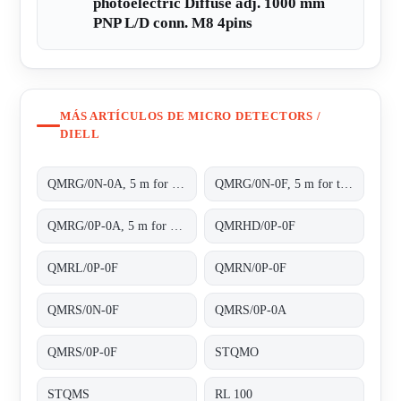
photoelectric Diffuse adj. 1000 mm
PNP L/D conn. M8 4pins
MÁS ARTÍCULOS DE MICRO DETECTORS /
DIELL
QMRG/0N-0A, 5 m for transparent objects NPN L/D cable 2m
QMRG/0N-0F, 5 m for transparent objects NPN L/D conn.M8 4pins
QMRG/0P-0A, 5 m for transparent objects PNP L/D cable 2m
QMRHD/0P-0F
QMRL/0P-0F
QMRN/0P-0F
QMRS/0N-0F
QMRS/0P-0A
QMRS/0P-0F
STQMO
STQMS
RL 100