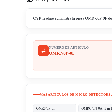
CYP Trading suministra la pieza QMR7/0P-0F de Mi
NÚMERO DE ARTÍCULO
QMR7/0P-0F
MÁS ARTÍCULOS DE MICRO DETECTORS 
QMR8/0P-0F