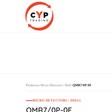
CYP Trading
Professionelle Ersatzteilbeschaffung
Productos
Micro Detectors / Diell
QMR7/0P-0F
›
›
MICRO DETECTORS / DIELL
QMR7/0P-0F