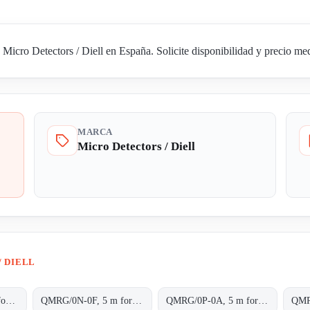
cro Detectors / Diell en España. Solicite disponibilidad y precio medi
MARCA
Micro Detectors / Diell
/ DIELL
QMRG/0N-0A, 5 m for transparent objects NPN L/D cable 2m
QMRG/0N-0F, 5 m for transparent objects NPN L/D conn.M8 4pins
QMRG/0P-0A, 5 m for transparent objects PNP L/D cable 2m
QMR