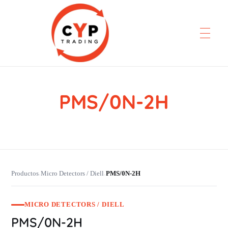
PMS/0N-2H
CYP Trading
Professionelle Ersatzteilbeschaffung
Productos
Micro Detectors / Diell
PMS/0N-2H
›
›
MICRO DETECTORS / DIELL
PMS/0N-2H