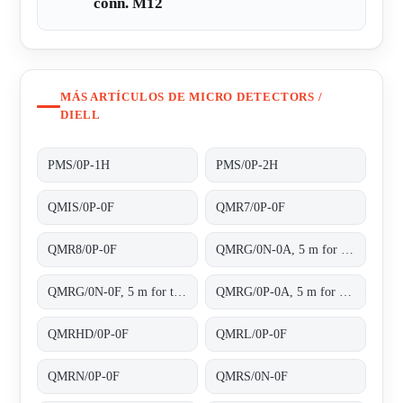
conn. M12
MÁS ARTÍCULOS DE MICRO DETECTORS /
DIELL
PMS/0P-1H
PMS/0P-2H
QMIS/0P-0F
QMR7/0P-0F
QMR8/0P-0F
QMRG/0N-0A, 5 m for transparent objects NPN L/D cable 2m
QMRG/0N-0F, 5 m for transparent objects NPN L/D conn.M8 4pins
QMRG/0P-0A, 5 m for transparent objects PNP L/D cable 2m
QMRHD/0P-0F
QMRL/0P-0F
QMRN/0P-0F
QMRS/0N-0F