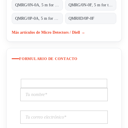
QMRG/0N-0A, 5 m for transparent objects NPN L/D cable 2m
QMRG/0N-0F, 5 m for transparent objects NPN L/D conn.M8 4pins
QMRG/0P-0A, 5 m for transparent objects PNP L/D cable 2m
QMRHD/0P-0F
Más artículos de Micro Detectors / Diell →
FORMULARIO DE CONTACTO