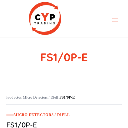
FS1/0P-E
CYP Trading
Professionelle Ersatzteilbeschaffung
Productos
Micro Detectors / Diell
FS1/0P-E
›
›
MICRO DETECTORS / DIELL
FS1/0P-E