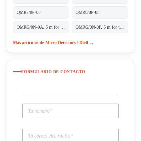
QMR7/0P-0F
QMR8/0P-0F
QMRG/0N-0A, 5 m for transparent objects NPN L/D cable 2m
QMRG/0N-0F, 5 m for transparent objects NPN L/D conn.M8 4pins
Más artículos de Micro Detectors / Diell →
FORMULARIO DE CONTACTO