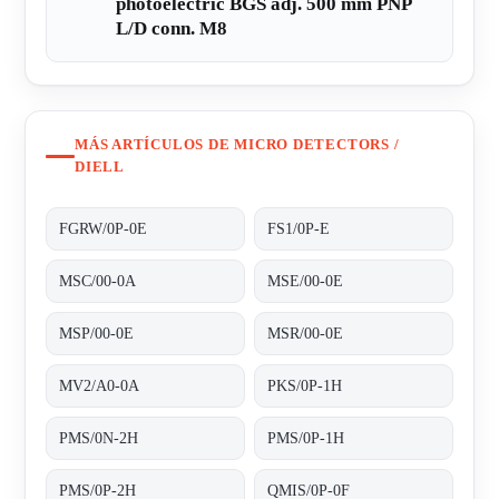
photoelectric BGS adj. 500 mm PNP
L/D conn. M8
MÁS ARTÍCULOS DE MICRO DETECTORS /
DIELL
FGRW/0P-0E
FS1/0P-E
MSC/00-0A
MSE/00-0E
MSP/00-0E
MSR/00-0E
MV2/A0-0A
PKS/0P-1H
PMS/0N-2H
PMS/0P-1H
PMS/0P-2H
QMIS/0P-0F