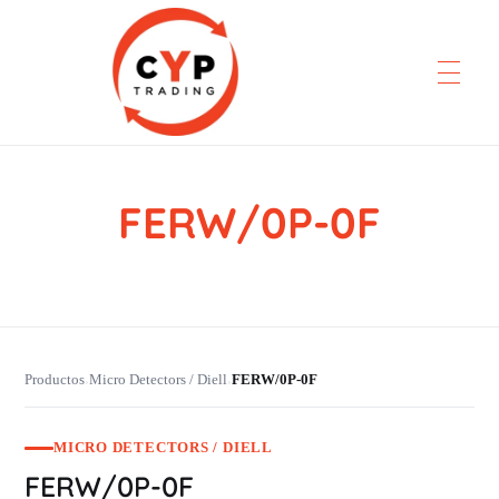
FERW/0P-0F
CYP Trading
Professionelle Ersatzteilbeschaffung
Productos
Micro Detectors / Diell
FERW/0P-0F
›
›
MICRO DETECTORS / DIELL
FERW/0P-0F