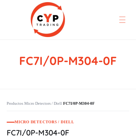
FC7I/0P-M304-0F
CYP Trading
Professionelle Ersatzteilbeschaffung
Productos
Micro Detectors / Diell
FC7I/0P-M304-0F
›
›
MICRO DETECTORS / DIELL
FC7I/0P-M304-0F