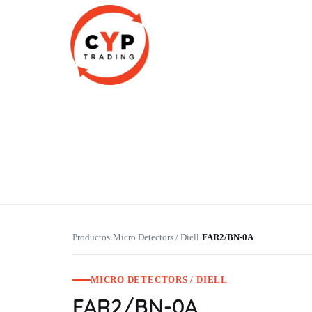
CYP Trading
Professionelle Ersatzteilbeschaffung
Productos
Micro Detectors / Diell
FAR2/BN-0A
›
›
MICRO DETECTORS / DIELL
FAR2/BN-0A