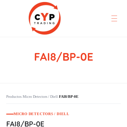
FAI8/BP-0E
CYP Trading
Professionelle Ersatzteilbeschaffung
Productos
Micro Detectors / Diell
FAI8/BP-0E
›
›
MICRO DETECTORS / DIELL
FAI8/BP-0E