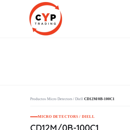
CYP Trading
Professionelle Ersatzteilbeschaffung
Productos
Micro Detectors / Diell
CD12M/0B-100C1
›
›
MICRO DETECTORS / DIELL
CD12M/0B-100C1