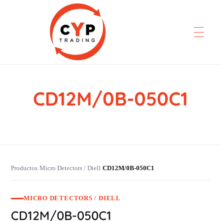
CD12M/0B-050C1
CYP Trading
Professionelle Ersatzteilbeschaffung
Productos
Micro Detectors / Diell
CD12M/0B-050C1
›
›
MICRO DETECTORS / DIELL
CD12M/0B-050C1