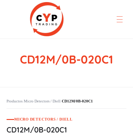
CD12M/0B-020C1
CYP Trading
Professionelle Ersatzteilbeschaffung
Productos
Micro Detectors / Diell
CD12M/0B-020C1
›
›
MICRO DETECTORS / DIELL
CD12M/0B-020C1