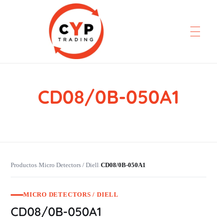
CD08/0B-050A1
CYP Trading
Professionelle Ersatzteilbeschaffung
Productos
Micro Detectors / Diell
CD08/0B-050A1
›
›
MICRO DETECTORS / DIELL
CD08/0B-050A1