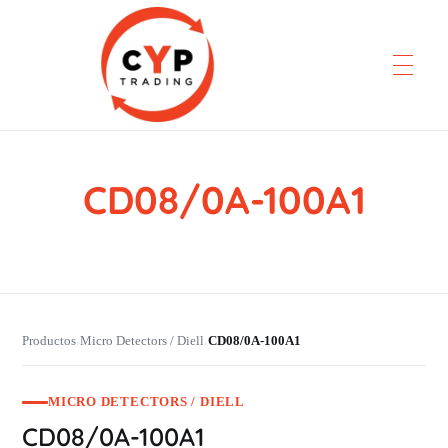
CD08/0A-100A1
CYP Trading
Professionelle Ersatzteilbeschaffung
Productos
Micro Detectors / Diell
CD08/0A-100A1
›
›
MICRO DETECTORS / DIELL
CD08/0A-100A1