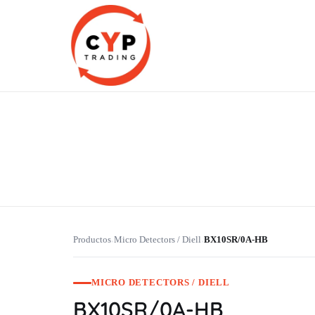
CYP Trading
Professionelle Ersatzteilbeschaffung
Productos
Micro Detectors / Diell
BX10SR/0A-HB
›
›
MICRO DETECTORS / DIELL
BX10SR/0A-HB