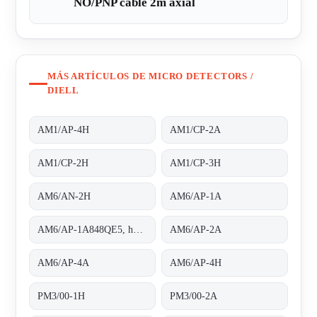
NO/PNP cable 2m axial
MÁS ARTÍCULOS DE MICRO DETECTORS /
DIELL
AM1/AP-4H
AM1/CP-2A
AM1/CP-2H
AM1/CP-3H
AM6/AN-2H
AM6/AP-1A
AM6/AP-1A848QE5, housing completely threaded
AM6/AP-2A
AM6/AP-4A
AM6/AP-4H
PM3/00-1H
PM3/00-2A