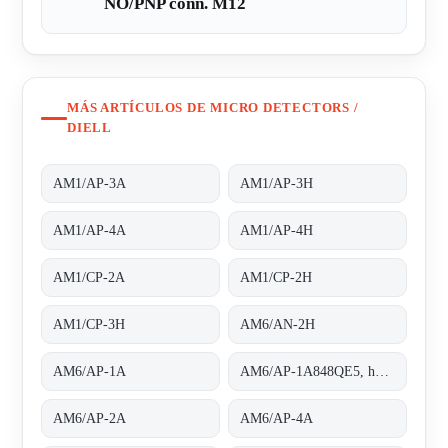
NO/PNP conn. M12
MÁS ARTÍCULOS DE MICRO DETECTORS /
DIELL
AM1/AP-3A
AM1/AP-3H
AM1/AP-4A
AM1/AP-4H
AM1/CP-2A
AM1/CP-2H
AM1/CP-3H
AM6/AN-2H
AM6/AP-1A
AM6/AP-1A848QE5, housing completely threaded
AM6/AP-2A
AM6/AP-4A