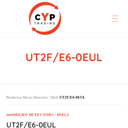
UT2F/E6-0EUL
CYP Trading
Professionelle Ersatzteilbeschaffung
Productos
Micro Detectors / Diell
UT2F/E6-0EUL
›
›
MICRO DETECTORS / DIELL
UT2F/E6-0EUL