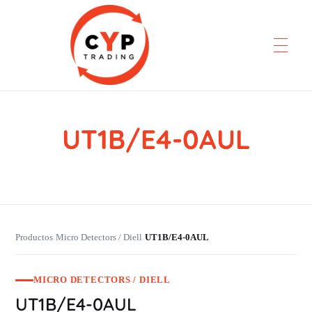
UT1B/E4-0AUL
CYP Trading
Professionelle Ersatzteilbeschaffung
Productos
Micro Detectors / Diell
UT1B/E4-0AUL
›
›
MICRO DETECTORS / DIELL
UT1B/E4-0AUL