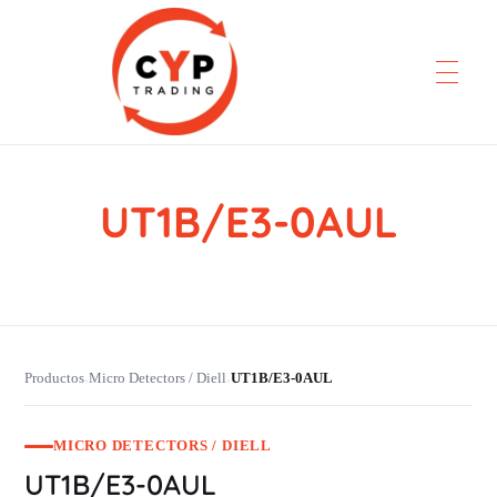
UT1B/E3-0AUL
CYP Trading
Professionelle Ersatzteilbeschaffung
Productos
Micro Detectors / Diell
UT1B/E3-0AUL
›
›
MICRO DETECTORS / DIELL
UT1B/E3-0AUL