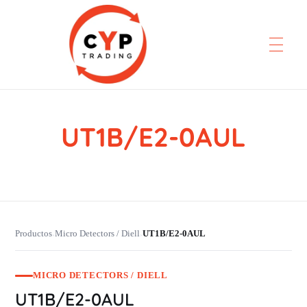
UT1B/E2-0AUL
CYP Trading
Professionelle Ersatzteilbeschaffung
Productos
Micro Detectors / Diell
UT1B/E2-0AUL
›
›
MICRO DETECTORS / DIELL
UT1B/E2-0AUL