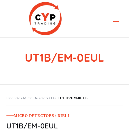
UT1B/EM-0EUL
CYP Trading
Professionelle Ersatzteilbeschaffung
Productos
Micro Detectors / Diell
UT1B/EM-0EUL
›
›
MICRO DETECTORS / DIELL
UT1B/EM-0EUL