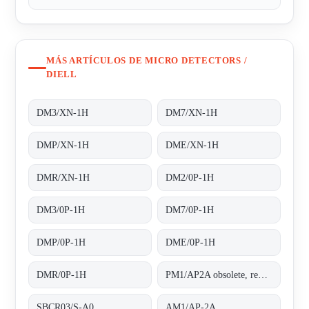
MÁS ARTÍCULOS DE MICRO DETECTORS /
DIELL
DM3/XN-1H
DM7/XN-1H
DMP/XN-1H
DME/XN-1H
DMR/XN-1H
DM2/0P-1H
DM3/0P-1H
DM7/0P-1H
DMP/0P-1H
DME/0P-1H
DMR/0P-1H
PM1/AP2A obsolete, replaced by AM1/AP-2A;.
SBCR03/S-A0
AM1/AP-2A