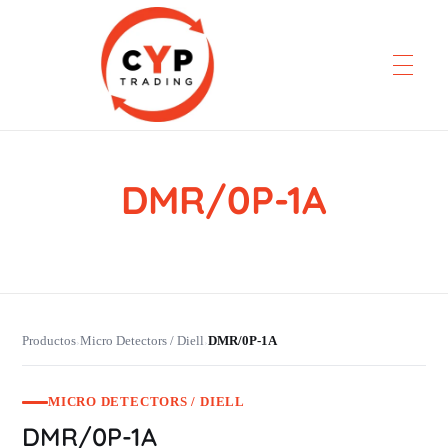
DMR/0P-1A
CYP Trading
Professionelle Ersatzteilbeschaffung
Productos
Micro Detectors / Diell
DMR/0P-1A
›
›
MICRO DETECTORS / DIELL
DMR/0P-1A