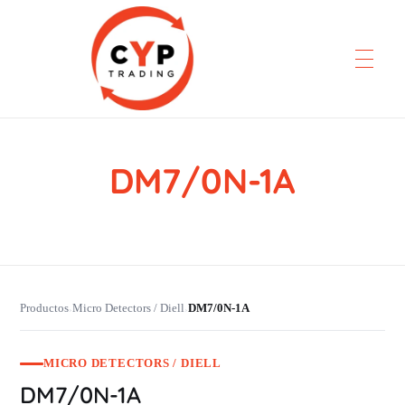
DM7/0N-1A
CYP Trading
Professionelle Ersatzteilbeschaffung
Productos
Micro Detectors / Diell
DM7/0N-1A
›
›
MICRO DETECTORS / DIELL
DM7/0N-1A