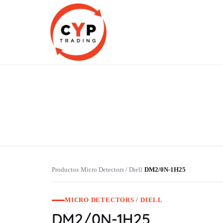
CYP Trading
Professionelle Ersatzteilbeschaffung
Productos
Micro Detectors / Diell
DM2/0N-1H25
›
›
MICRO DETECTORS / DIELL
DM2/0N-1H25