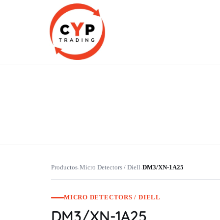
CYP Trading
Professionelle Ersatzteilbeschaffung
Productos
Micro Detectors / Diell
DM3/XN-1A25
›
›
MICRO DETECTORS / DIELL
DM3/XN-1A25