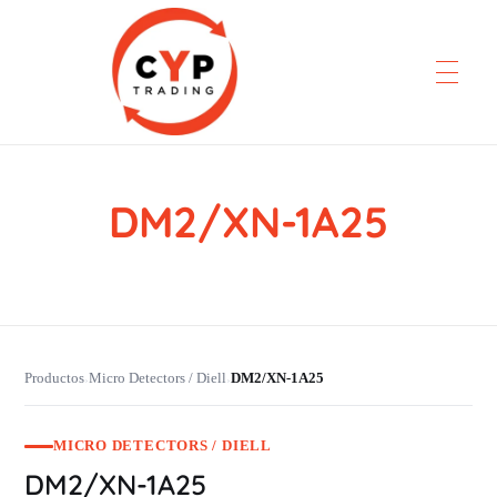
DM2/XN-1A25
CYP Trading
Professionelle Ersatzteilbeschaffung
Productos
Micro Detectors / Diell
DM2/XN-1A25
›
›
MICRO DETECTORS / DIELL
DM2/XN-1A25