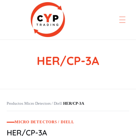
HER/CP-3A
CYP Trading
Professionelle Ersatzteilbeschaffung
Productos
Micro Detectors / Diell
HER/CP-3A
›
›
MICRO DETECTORS / DIELL
HER/CP-3A