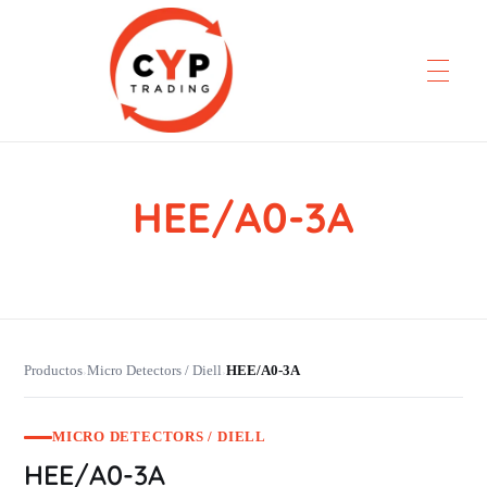
HEE/A0-3A
CYP Trading
Professionelle Ersatzteilbeschaffung
Productos
Micro Detectors / Diell
HEE/A0-3A
›
›
MICRO DETECTORS / DIELL
HEE/A0-3A