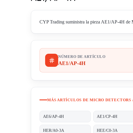
CYP Trading suministra la pieza AE1/AP-4H de Mic
NÚMERO DE ARTÍCULO
AE1/AP-4H
MÁS ARTÍCULOS DE MICRO DETECTORS 
AE6/AP-4H
AE1/CP-4H
HER/A0-3A
HEE/C0-3A