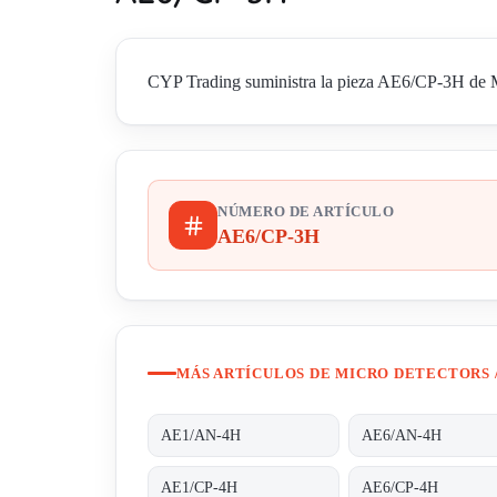
CYP Trading suministra la pieza AE6/CP-3H de Mic
NÚMERO DE ARTÍCULO
AE6/CP-3H
MÁS ARTÍCULOS DE MICRO DETECTORS 
AE1/AN-4H
AE6/AN-4H
AE1/CP-4H
AE6/CP-4H