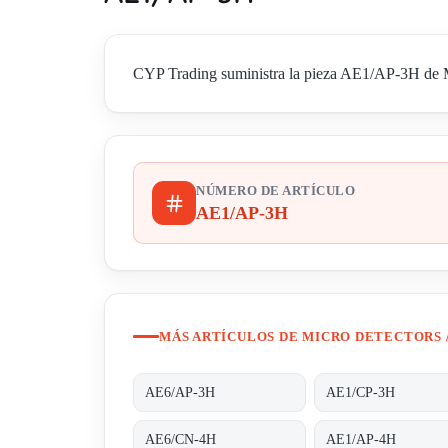
CYP Trading suministra la pieza AE1/AP-3H de Mic
NÚMERO DE ARTÍCULO
AE1/AP-3H
MÁS ARTÍCULOS DE MICRO DETECTORS 
AE6/AP-3H
AE1/CP-3H
AE6/CN-4H
AE1/AP-4H