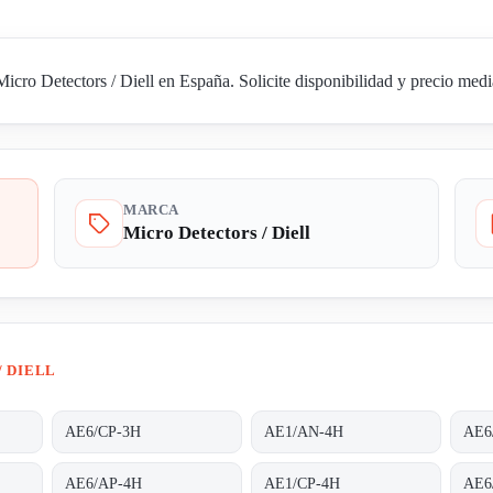
ro Detectors / Diell en España. Solicite disponibilidad y precio media
MARCA
Micro Detectors / Diell
/ DIELL
AE6/CP-3H
AE1/AN-4H
AE6
AE6/AP-4H
AE1/CP-4H
AE6