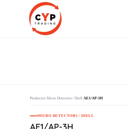
CYP Trading
Professionelle Ersatzteilbeschaffung
Productos
Micro Detectors / Diell
AE1/AP-3H
›
›
MICRO DETECTORS / DIELL
AE1/AP-3H