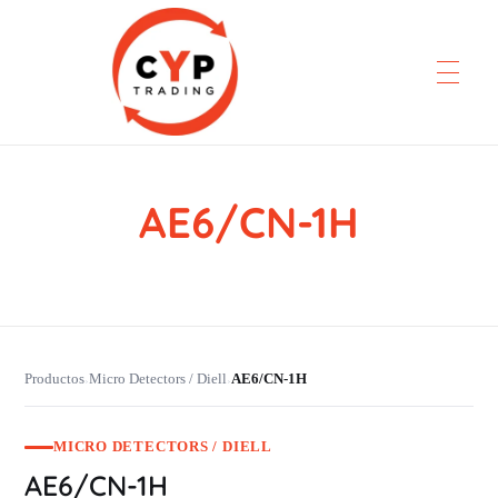
AE6/CN-1H
CYP Trading
Professionelle Ersatzteilbeschaffung
Productos
Micro Detectors / Diell
AE6/CN-1H
›
›
MICRO DETECTORS / DIELL
AE6/CN-1H