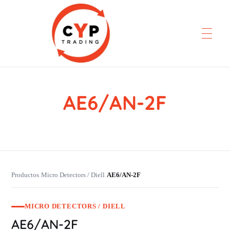
AE6/AN-2F
CYP Trading
Professionelle Ersatzteilbeschaffung
Productos
Micro Detectors / Diell
AE6/AN-2F
›
›
MICRO DETECTORS / DIELL
AE6/AN-2F