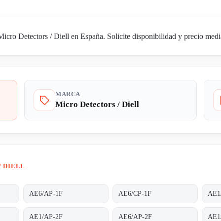
ro Detectors / Diell en España. Solicite disponibilidad y precio media
MARCA
Micro Detectors / Diell
/ DIELL
AE6/AP-1F
AE6/CP-1F
AE1
AE1/AP-2F
AE6/AP-2F
AE1