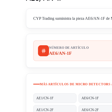
CYP Trading suministra la pieza AE6/AN-1F de Mic
NÚMERO DE ARTÍCULO
AE6/AN-1F
MÁS ARTÍCULOS DE MICRO DETECTORS 
AE1/CN-1F
AE6/CN-1F
AE1/CN-2F
AE6/CN-2F