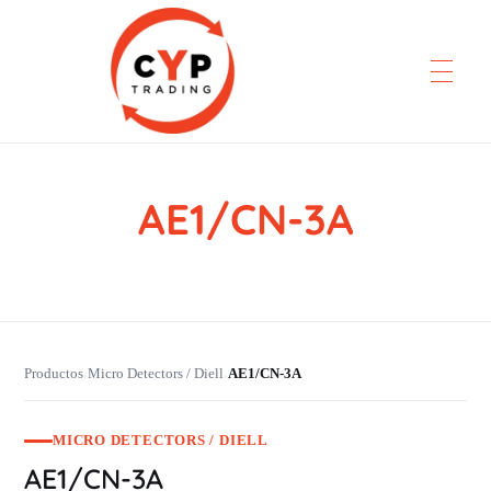
AE1/CN-3A
CYP Trading
Professionelle Ersatzteilbeschaffung
Productos
Micro Detectors / Diell
AE1/CN-3A
›
›
MICRO DETECTORS / DIELL
AE1/CN-3A