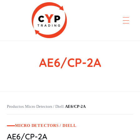
AE6/CP-2A
CYP Trading
Professionelle Ersatzteilbeschaffung
Productos
Micro Detectors / Diell
AE6/CP-2A
›
›
MICRO DETECTORS / DIELL
AE6/CP-2A