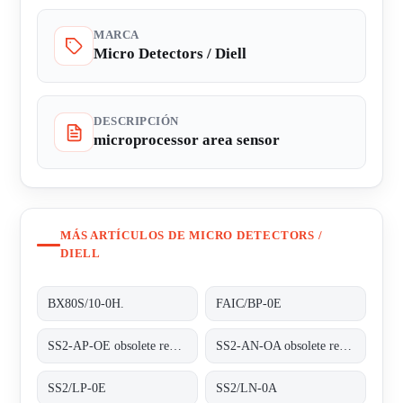
MARCA
Micro Detectors / Diell
DESCRIPCIÓN
microprocessor area sensor
MÁS ARTÍCULOS DE MICRO DETECTORS /
DIELL
BX80S/10-0H.
FAIC/BP-0E
SS2-AP-OE obsolete replaced by SS2/LP-0E
SS2-AN-OA obsolete replaced by SS2/LN-0A
SS2/LP-0E
SS2/LN-0A