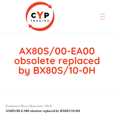
AX80S/00-EA00
CYP Trading
Professionelle Ersatzteilbeschaffung
obsolete replaced
by BX80S/10-0H
Productos
Micro Detectors / Diell
›
›
AX80S/00-EA00 obsolete replaced by BX80S/10-0H