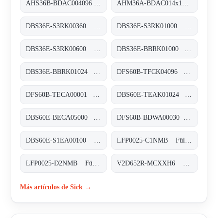
AHS36B-BDAC004096 Absolut-Encoder, AHS36B-BDAC004096
AHM36A-BDAC014x12 Absolut-Encoder, AHM36A-BDAC014x12
DBS36E-S3RK00360 Inkremental-Encoder, DBS36E-S3RK00360
DBS36E-S3RK01000 Inkremental-Encoder, DBS36E-S3RK01000
DBS36E-S3RK00600 Inkremental-Encoder, DBS36E-S3RK00600
DBS36E-BBRK01000 Inkremental-Encoder, DBS36E-BBRK01000
DBS36E-BBRK01024 Inkremental-Encoder, DBS36E-BBRK01024
DFS60B-TFCK04096 Inkremental-Encoder, DFS60B-TFCK04096
DFS60B-TECA00001 Inkremental-Encoder, DFS60B-TECA00001
DBS60E-TEAK01024 Inkremental-Encoder, DBS60E-TEAK01024
DBS60E-BECA05000 Inkremental-Encoder, DBS60E-BECA05000
DFS60B-BDWA00030 Inkremental-Encoder, DFS60B-BDWA00030
DBS60E-S1EA00100 Inkremental-Encoder, DBS60E-S1EA00100
LFP0025-C1NMB Füllstandsensoren, LFP0025-C1NMB
LFP0025-D2NMB Füllstandsensoren, LFP0025-D2NMB
V2D652R-MCXXH6 Kamerabasierte Codeleser, V2D652R-MCXXH6
Más artículos de Sick →