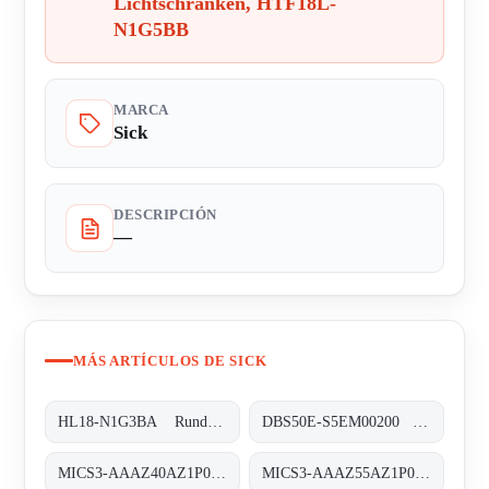
Lichtschranken, HTF18L-
N1G5BB
MARCA
Sick
DESCRIPCIÓN
—
MÁS ARTÍCULOS DE SICK
HL18-N1G3BA Rund-Lichtschranken, HL18-N1G3BA
DBS50E-S5EM00200 Inkremental-Encoder, DBS50E-S5EM00200
MICS3-AAAZ40AZ1P01 Sicherheits-Laserscanner, MICS3-AAAZ40AZ1P01
MICS3-AAAZ55AZ1P01 Sicherheits-Laserscanner, MICS3-AAAZ55AZ1P01