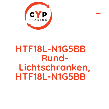
HTF18L-N1G5BB
CYP Trading
Professionelle Ersatzteilbeschaffung
Rund-
Lichtschranken,
HTF18L-N1G5BB