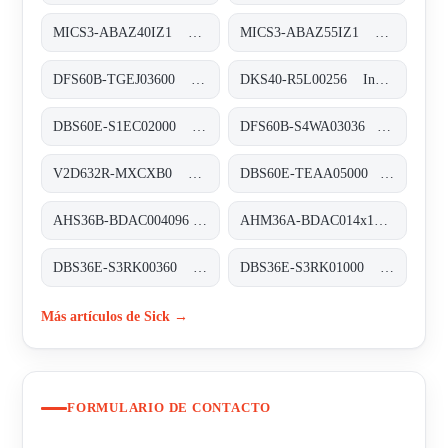
MICS3-ABAZ40IZ1 Sicherheits-Laserscanner, MICS3-ABAZ40IZ1
MICS3-ABAZ55IZ1 Sicherheits-Laserscanner, MICS3-ABAZ55IZ1
DFS60B-TGEJ03600 Inkremental-Encoder, DFS60B-TGEJ03600
DKS40-R5L00256 Inkremental-Encoder, DKS40-R5L00256
DBS60E-S1EC02000 Inkremental-Encoder, DBS60E-S1EC02000
DFS60B-S4WA03036 Inkremental-Encoder, DFS60B-S4WA03036
V2D632R-MXCXB0 Kamerabasierte Codeleser, V2D632R-MXCXB0
DBS60E-TEAA05000 Inkremental-Encoder, DBS60E-TEAA05000
AHS36B-BDAC004096 Absolut-Encoder, AHS36B-BDAC004096
AHM36A-BDAC014x12 Absolut-Encoder, AHM36A-BDAC014x12
DBS36E-S3RK00360 Inkremental-Encoder, DBS36E-S3RK00360
DBS36E-S3RK01000 Inkremental-Encoder, DBS36E-S3RK01000
Más artículos de Sick →
FORMULARIO DE CONTACTO