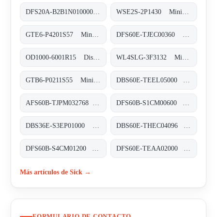
DFS20A-B2B1N010000 Inkremental-Encoder, DFS20A-B2B1N010000
WSE2S-2P1430 Miniatur-Lichtschranken, WSE2S-2P1430
GTE6-P4201S57 Miniatur-Lichtschranken, GTE6-P4201S57
DFS60E-TJEC00360 Inkremental-Encoder, DFS60E-TJEC00360
OD1000-6001R15 Displacement-Messsensoren, OD1000-6001R15
WL4SLG-3F3132 Miniatur-Lichtschranken, WL4SLG-3F3132
GTB6-P0211S55 Miniatur-Lichtschranken, GTB6-P0211S55
DBS60E-TEEL05000 Inkremental-Encoder, DBS60E-TEEL05000
AFS60B-TJPM032768 Absolut-Encoder, AFS60B-TJPM032768
DFS60B-S1CM00600 Inkremental-Encoder, DFS60B-S1CM00600
DBS36E-S3EP01000 Inkremental-Encoder, DBS36E-S3EP01000
DBS60E-THEC04096 Inkremental-Encoder, DBS60E-THEC04096
DFS60B-S4CM01200 Inkremental-Encoder, DFS60B-S4CM01200
DFS60E-TEAA02000 Inkremental-Encoder, DFS60E-TEAA02000
Más artículos de Sick →
FORMULARIO DE CONTACTO