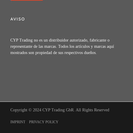
AVISO
CYP Trading no es un distribuidor autorizado, fabricante o
representante de las marcas. Todos los artículos y marcas aquí
mostrados son propiedad de sus respectivos dueños.
Copyright © 2024 CYP Trading GbR. All Rights Reserved
IMPRINT
PRIVACY POLICY