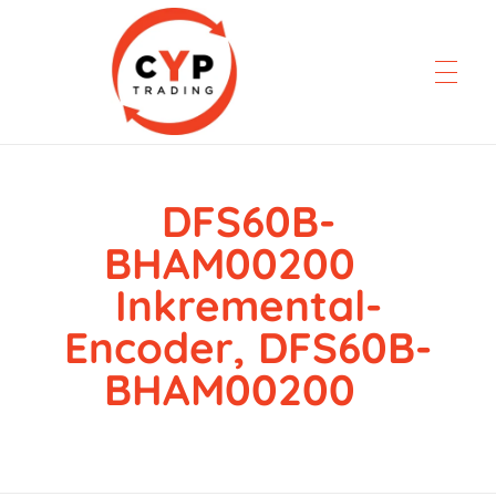
DFS60B-
CYP Trading
Professionelle Ersatzteilbeschaffung
BHAM00200
Inkremental-
Encoder, DFS60B-
BHAM00200