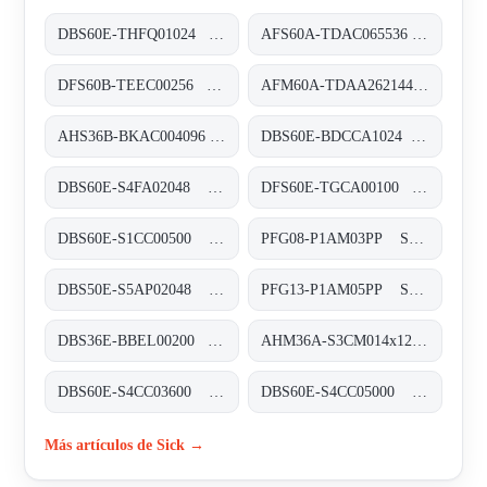
DBS60E-THFQ01024 Inkremental-Encoder, DBS60E-THFQ01024
AFS60A-TDAC065536 Absolut-Encoder, AFS60A-TDAC065536
DFS60B-TEEC00256 Inkremental-Encoder, DFS60B-TEEC00256
AFM60A-TDAA262144 Absolut-Encoder, AFM60A-TDAA262144
AHS36B-BKAC004096 Absolut-Encoder, AHS36B-BKAC004096
DBS60E-BDCCA1024 Inkremental-Encoder, DBS60E-BDCCA1024
DBS60E-S4FA02048 Inkremental-Encoder, DBS60E-S4FA02048
DFS60E-TGCA00100 Inkremental-Encoder, DFS60E-TGCA00100
DBS60E-S1CC00500 Inkremental-Encoder, DBS60E-S1CC00500
PFG08-P1AM03PP Seilzug-Encoder, PFG08-P1AM03PP
DBS50E-S5AP02048 Inkremental-Encoder, DBS50E-S5AP02048
PFG13-P1AM05PP Seilzug-Encoder, PFG13-P1AM05PP
DBS36E-BBEL00200 Inkremental-Encoder, DBS36E-BBEL00200
AHM36A-S3CM014x12 Absolut-Encoder, AHM36A-S3CM014x12
DBS60E-S4CC03600 Inkremental-Encoder, DBS60E-S4CC03600
DBS60E-S4CC05000 Inkremental-Encoder, DBS60E-S4CC05000
Más artículos de Sick →