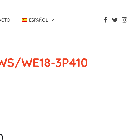
ACTO
ESPAÑOL
, WS/WE18-3P410
410