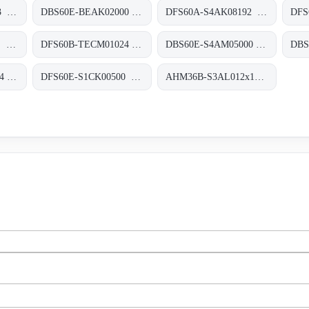
WS/WE18-3P430S03 Klein-Lichtschranken, WS/WE18-3P430S03
DBS60E-BEAK02000 Inkremental-Encoder, DBS60E-BEAK02000
DFS60A-S4AK08192 Inkremental-Encoder, DFS60A-S4AK08192
DBS60E-S3CJ00004 Inkremental-Encoder, DBS60E-S3CJ00004
DFS60B-TECM01024 Inkremental-Encoder, DFS60B-TECM01024
DBS60E-S4AM05000 Inkremental-Encoder, DBS60E-S4AM05000
DBS60E-BGEK01024 Inkremental-Encoder, DBS60E-BGEK01024
DFS60E-S1CK00500 Inkremental-Encoder, DFS60E-S1CK00500
AHM36B-S3AL012x12 Absolut-Encoder, AHM36B-S3AL012x12