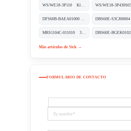
WS/WE18-3P110 Klein-Lichtschranken, WS/WE18-3P110
DFS60B-BAEA01000 Inkremental-Encoder, DFS60B-BAEA01000
MRS1104C-011010 3D-LiDAR-Sensoren, MRS1104C-011010
Más artículos de Sick →
FORMULARIO DE CONTACTO