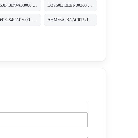
DFS60B-BDWA03000 Inkremental-Encoder, DFS60B-BDWA03000
DBS60E-BEEN00360 Inkremental-Encoder, DBS60E-BEEN00360
DBS60E-S4CA05000 Inkremental-Encoder, DBS60E-S4CA05000
AHM36A-BAAC012x12 Absolut-Encoder, AHM36A-BAAC012x12