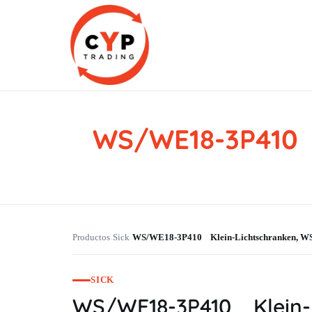
WS/WE18-3P410 
CYP Trading
Professionelle Ersatzteilbeschaffung
Productos
Sick
WS/WE18-3P410 Klein-Lichtschranken, 
›
›
SICK
WS/WE18-3P410 Klein-