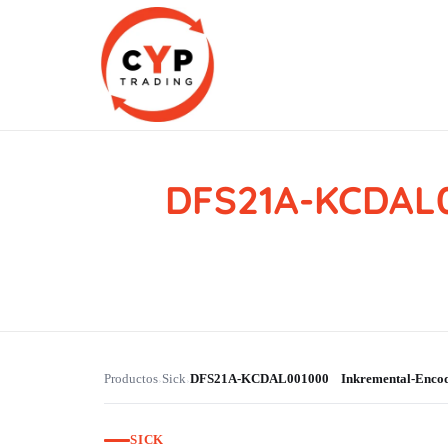
DFS21A-KCDAL0
CYP Trading
Professionelle Ersatzteilbeschaffung
Productos
Sick
DFS21A-KCDAL001000 Inkremental-Enco
›
›
SICK