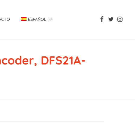
ACTO
ESPAÑOL
coder, DFS21A-