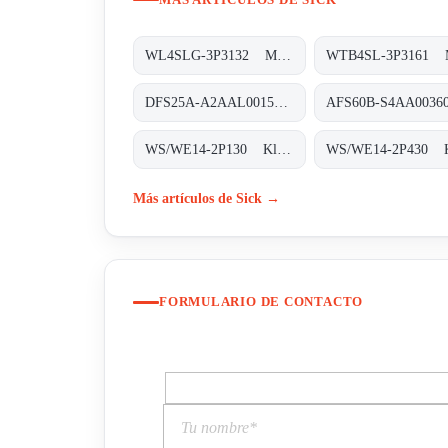
WL4SLG-3P3132 Miniatur-Lichtschranken, WL4SLG-3P3132
DFS25A-A2AAL001500 Inkremental-Encoder, DFS25A-A2AAL001500
WS/WE14-2P130 Klein-Lichtschranken, WS/WE14-2P130
Más artículos de Sick →
FORMULARIO DE CONTACTO