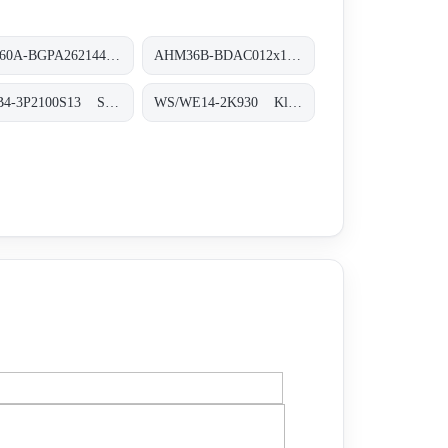
AFS60A-BGPA262144 Absolut-Encoder, AFS60A-BGPA262144
AHM36B-BDAC012x12 Absolut-Encoder, AHM36B-BDAC012x12
WTB4-3P2100S13 Sicherheitssysteme, WTB4-3P2100S13
WS/WE14-2K930 Klein-Lichtschranken, WS/WE14-2K930