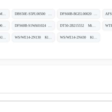
WTB4SL-3P3161 Miniatur-Lichtschranken, WTB4SL-3P3161
DBS50E-S5PL00500 Inkremental-Encoder, DBS50E-S5PL00500
DFS60B-BGEL00020 Inkremental-Encoder, DFS60B-BGEL00020
AFS60B-S4AA003600 Absolut-Encoder, AFS60B-S4AA003600
DFS60B-S1WA01024 Inkremental-Encoder, DFS60B-S1WA01024
DT50-2B215552 Mid-Range-Distanzsensoren, DT50-2B215552
WS/WE14-2P430 Klein-Lichtschranken, WS/WE14-2P430
WS/WE14-2N130 Klein-Lichtschranken, WS/WE14-2N130
WS/WE14-2N430 Klein-Lichtschranken, WS/WE14-2N430