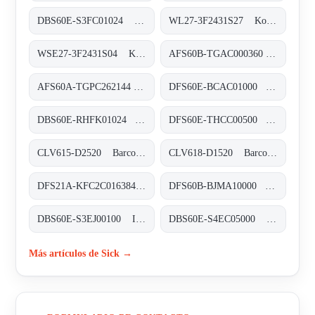
DBS60E-S3FC01024 Inkremental-Encoder, DBS60E-S3FC01024
WL27-3F2431S27 Kompakt-Lichtschranken, WL27-3F2431S27
WSE27-3F2431S04 Kompakt-Lichtschranken, WSE27-3F2431S04
AFS60B-TGAC000360 Absolut-Encoder, AFS60B-TGAC000360
AFS60A-TGPC262144 Absolut-Encoder, AFS60A-TGPC262144
DFS60E-BCAC01000 Inkremental-Encoder, DFS60E-BCAC01000
DBS60E-RHFK01024 Inkremental-Encoder, DBS60E-RHFK01024
DFS60E-THCC00500 Inkremental-Encoder, DFS60E-THCC00500
CLV615-D2520 Barcodescanner, CLV615-D2520
CLV618-D1520 Barcodescanner, CLV618-D1520
DFS21A-KFC2C016384 Inkremental-Encoder, DFS21A-KFC2C016384
DFS60B-BJMA10000 Inkremental-Encoder, DFS60B-BJMA10000
DBS60E-S3EJ00100 Inkremental-Encoder, DBS60E-S3EJ00100
DBS60E-S4EC05000 Inkremental-Encoder, DBS60E-S4EC05000
Más artículos de Sick →