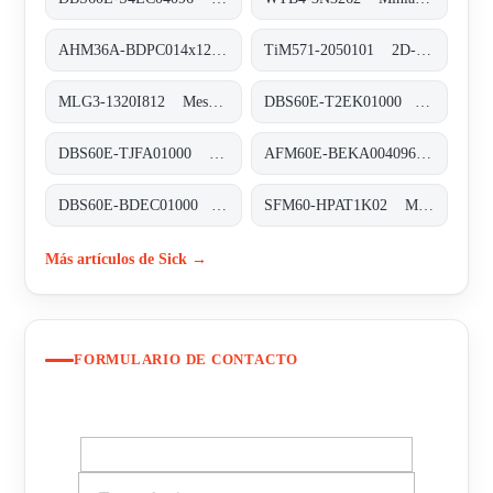
AHM36A-BDPC014x12 Absolut-Encoder, AHM36A-BDPC014x12
TiM571-2050101 2D-LiDAR-Sensoren, TiM571-2050101
MLG3-1320I812 Messende Automatisierungs-Lichtgitter, MLG3-1320I812
DBS60E-T2EK01000 Inkremental-Encoder, DBS60E-T2EK01000
DBS60E-TJFA01000 Inkremental-Encoder, DBS60E-TJFA01000
AFM60E-BEKA004096 Absolut-Encoder, AFM60E-BEKA004096
DBS60E-BDEC01000 Inkremental-Encoder, DBS60E-BDEC01000
SFM60-HPAT1K02 Motor-Feedback-Systeme rotativ HIPERFACE®, SFM60-HPAT1K02
Más artículos de Sick →
FORMULARIO DE CONTACTO