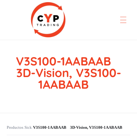
V3S100-1AABAAB
CYP Trading
Professionelle Ersatzteilbeschaffung
3D-Vision, V3S100-
1AABAAB
Productos
Sick
V3S100-1AABAAB 3D-Vision, V3S100-1AABAAB
›
›