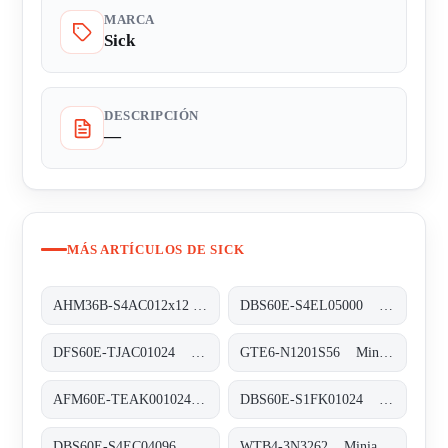
MARCA
Sick
DESCRIPCIÓN
—
MÁS ARTÍCULOS DE SICK
AHM36B-S4AC012x12 Absolut-Encoder, AHM36B-S4AC012x12
DBS60E-S4EL05000 Inkremental-Encoder, DBS60E-S4EL05000
DFS60E-TJAC01024 Inkremental-Encoder, DFS60E-TJAC01024
GTE6-N1201S56 Miniatur-Lichtschranken, GTE6-N1201S56
AFM60E-TEAK001024 Absolut-Encoder, AFM60E-TEAK001024
DBS60E-S1FK01024 Inkremental-Encoder, DBS60E-S1FK01024
DBS60E-S4EC04096 Inkremental-Encoder, DBS60E-S4EC04096
WTB4-3N3262 Miniatur-Lichtschranken, WTB4-3N3262