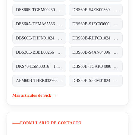
DFS60E-TGEM00250 Inkremental-Encoder, DFS60E-TGEM00250
DBS60E-S4EK00360 Inkremental-Encoder, DBS60E-S4EK00360
DFS60A-TFMA65536 Inkremental-Encoder, DFS60A-TFMA65536
DBS60E-S1EC03600 Inkremental-Encoder, DBS60E-S1EC03600
DBS60E-THFN01024 Inkremental-Encoder, DBS60E-THFN01024
DBS60E-RHFC01024 Inkremental-Encoder, DBS60E-RHFC01024
DBS36E-BBEL00256 Inkremental-Encoder, DBS36E-BBEL00256
DBS60E-S4AN04096 Inkremental-Encoder, DBS60E-S4AN04096
DKS40-E5M00016 Inkremental-Encoder, DKS40-E5M00016
DBS60E-TGAK04096 Inkremental-Encoder, DBS60E-TGAK04096
AFM60B-THRK032768 Absolut-Encoder, AFM60B-THRK032768
DBS50E-S5EM01024 Inkremental-Encoder, DBS50E-S5EM01024
Más artículos de Sick →
FORMULARIO DE CONTACTO