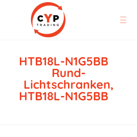
HTB18L-N1G5BB
CYP Trading
Professionelle Ersatzteilbeschaffung
Rund-
Lichtschranken,
HTB18L-N1G5BB